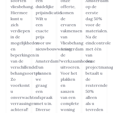
soorten
een
onze
Amsterdam
vliesbehang.
duidelijke
offerte,
op de
Hiermee
prijsindicatie.
komen
eerste
kunt u
Wilt u
de
dag 50%
zich
een
ervaren
voor de
verdiepen
exacte
vakmensen
materialen.
in de
prijs
van
Na de
mogelijkheden
voor uw
Vliesbehang
eindcontrole
en
nieuwbouwwoning
Amsterdam
met één
beperkingen
in
de
van
van de
Amsterdam?
werkzaamheden
onze
verschillende
Dan
uitvoeren.
projectmanag
behangsoorten.
plannen
Voor het
betaalt u
Zo
we
plakken
de
voorkomt
graag
en
resterende
u
een
sauzen
50%
onverwachte
afspraak
van een
alleen
verrassingen
met u in.
complete
als u
achteraf!
Diverse
woning
tevreden