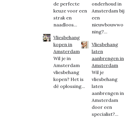
de perfecte
onderhoud in
keuze voor een
Amsterdam bij
strak en
een
naadloos...
nieuwbouwwo
ning?...
Vliesbehang
kopen in
Vliesbehang
Amsterdam
laten
Wil je in
aanbrengen in
Amsterdam
Amsterdam
vliesbehang
Wil je
kopen? Het is
vliesbehang
dé oplossing...
laten
aanbrengen in
Amsterdam
door een
specialist?...