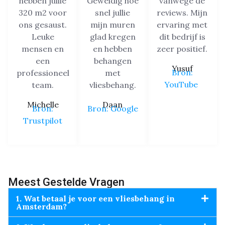
hebben jullie
Geweldig hoe
vanwege de
320 m2 voor
snel jullie
reviews. Mijn
ons gesaust.
mijn muren
ervaring met
Leuke
glad kregen
dit bedrijf is
mensen en
en hebben
zeer positief.
een
behangen
Yusuf
Bron:
professioneel
met
YouTube
team.
vliesbehang.
Michelle
Daan
Bron:
Bron: Google
Trustpilot
Meest Gestelde Vragen
1. Wat betaal je voor een vliesbehang in
Amsterdam?