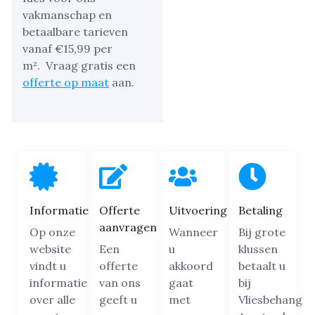
vakmanschap en
betaalbare tarieven
vanaf €15,99 per
m².
Vraag gratis een
offerte op maat
aan.
Informatie
Offerte
Uitvoering
Betaling
aanvragen
Op onze
Wanneer
Bij grote
website
Een
u
klussen
vindt u
offerte
akkoord
betaalt u
informatie
van ons
gaat
bij
over alle
geeft u
met
Vliesbehang