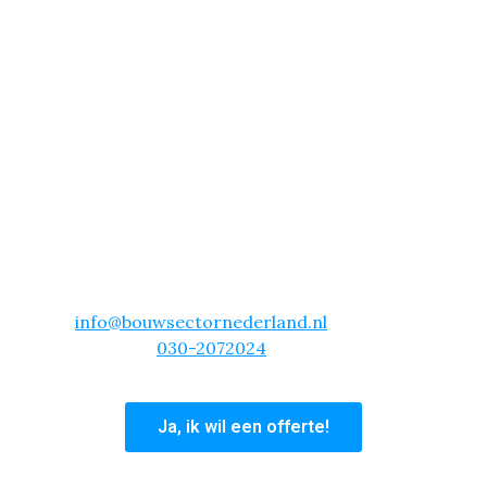
Vliesbehang Aanbieding
Amsterdam – All-in Pakket
voor Slechts €16,99 per m²!
Wil je vliesbehang laten aanbrengen in Amsterdam?
Dan is onze actie echt iets voor jou! Voor slechts
€16.99 per vierkante meter, schuren, behangen en
sauzen wij je complete woning. Dit is inclusief alle
materialen!
Kies voor gemak en vakmanschap. Neem vandaag
nog contact met ons op en laat je woning in
Amsterdam transformeren met vliesbehang! Mail
info@bouwsectornederland.nl
of bel ons
hoofdkantoor
030-2072024
en profiteer van deze
unieke aanbieding.
Ja, ik wil een offerte!