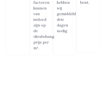
factoren
hebben
bent.
kunnen
wij
van
gemiddeld
invloed
drie
zijn op
dagen
de
nodig.
vliesbehang
prijs per
m².
Beste vliesbehanger van
Amsterdam
De reden waarom wij het vertrouwen van zoveel
klanten in Amsterdam hebben gewonnen? Het
antwoord is simpel: kwaliteit, vakmanschap, service,