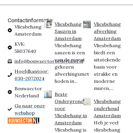
Contactinformatie:
Vliesbehang
Vliesbehang
Vliesbehang
Sauzen in
afwerking
Amsterdam
Amsterdam
Amsterdam
KVK:
Vliesbehang
Vliesbehang
58037640
sauzen is een
biedt een
van de meest
uitstekende
info@bouwsectornederland.nl
gekozen
basis voor
Hoofdkantoor:
afwerkingsmet
strakke en
030-2072024
hoden in...
moderne
muren,...
Bouwsector
Beste
Nederland
Ondergrond
Vliesbehang
Ga naar onze
voor
onderhoud
webshop
Vliesbehang in
Amsterdam
Amsterdam
Heb je veel
Vliesbehang is
vliesbehang