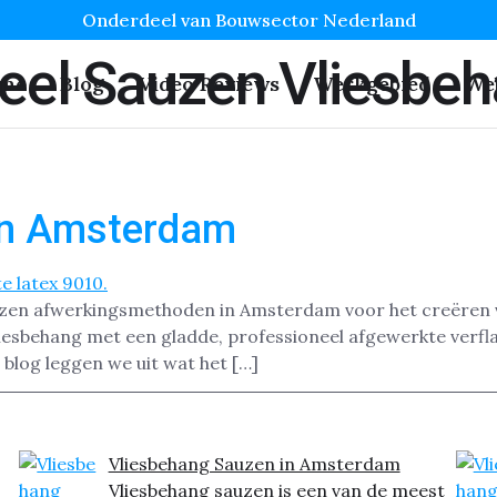
Onderdeel van Bouwsector Nederland
eel Sauzen Vliesbe
me
Blog
Video Reviews
Werkgebied
We
in Amsterdam
ozen afwerkingsmethoden in Amsterdam voor het creëren v
sbehang met een gladde, professioneel afgewerkte verflaag
 blog leggen we uit wat het […]
Vliesbehang Sauzen in Amsterdam
Vliesbehang sauzen is een van de meest