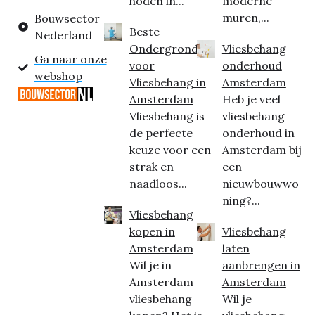
hoden in...
moderne
muren,...
Bouwsector
Beste
Nederland
Ondergrond
Vliesbehang
Ga naar onze
voor
onderhoud
webshop
Vliesbehang in
Amsterdam
Amsterdam
Heb je veel
Vliesbehang is
vliesbehang
de perfecte
onderhoud in
keuze voor een
Amsterdam bij
strak en
een
naadloos...
nieuwbouwwo
ning?...
Vliesbehang
kopen in
Vliesbehang
Amsterdam
laten
Wil je in
aanbrengen in
Amsterdam
Amsterdam
vliesbehang
Wil je