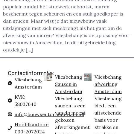
populair omdat het stucwerk nabootst, muren
beschermt tegen scheuren en een stuk goedkoper is
dan stucen. Maar wist je dat nieuwbouw vaak
uitdagingen met zich meebrengt als het gaat om de
afwerking van muren? Vliesbehang is dé oplossing voor
nieuwbouw in Amsterdam. In dit uitgebreide blog
ontdek je […]
Contactinformatie:
Vliesbehang
Vliesbehang
Vliesbehang
Sauzen in
afwerking
Amsterdam
Amsterdam
Amsterdam
KVK:
Vliesbehang
Vliesbehang
58037640
sauzen is een
biedt een
van de meest
uitstekende
info@bouwsectornederland.nl
gekozen
basis voor
Hoofdkantoor:
afwerkingsmet
strakke en
030-2072024