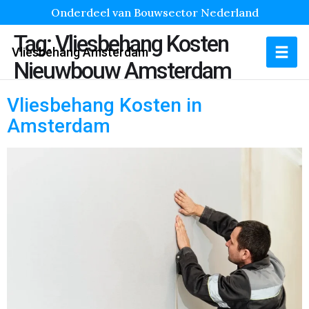
Onderdeel van Bouwsector Nederland
Tag:
Vliesbehang Kosten
Vliesbehang Amsterdam
Nieuwbouw Amsterdam
Vliesbehang Kosten in
Amsterdam