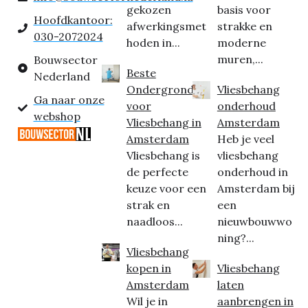
gekozen
basis voor
Hoofdkantoor:
afwerkingsmet
strakke en
030-2072024
hoden in...
moderne
muren,...
Bouwsector
Beste
Nederland
Ondergrond
Vliesbehang
Ga naar onze
voor
onderhoud
webshop
Vliesbehang in
Amsterdam
Amsterdam
Heb je veel
Vliesbehang is
vliesbehang
de perfecte
onderhoud in
keuze voor een
Amsterdam bij
strak en
een
naadloos...
nieuwbouwwo
ning?...
Vliesbehang
kopen in
Vliesbehang
Amsterdam
laten
Wil je in
aanbrengen in