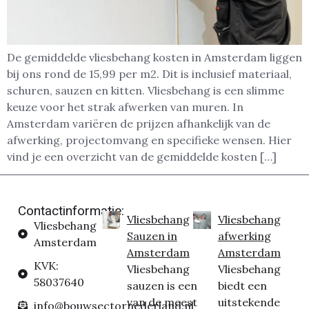
De gemiddelde vliesbehang kosten in Amsterdam liggen
bij ons rond de 15,99 per m2. Dit is inclusief materiaal,
schuren, sauzen en kitten. Vliesbehang is een slimme
keuze voor het strak afwerken van muren. In
Amsterdam variëren de prijzen afhankelijk van de
afwerking, projectomvang en specifieke wensen. Hier
vind je een overzicht van de gemiddelde kosten […]
Contactinformatie:
Vliesbehang
Vliesbehang
Vliesbehang
Sauzen in
afwerking
Amsterdam
Amsterdam
Amsterdam
KVK:
Vliesbehang
Vliesbehang
58037640
sauzen is een
biedt een
van de meest
uitstekende
info@bouwsectornederland.nl