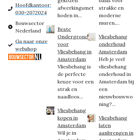
gekozen
basis voor
Hoofdkantoor:
afwerkingsmet
strakke en
030-2072024
hoden in...
moderne
muren,...
Bouwsector
Beste
Nederland
Ondergrond
Vliesbehang
Ga naar onze
voor
onderhoud
webshop
Vliesbehang in
Amsterdam
Amsterdam
Heb je veel
Vliesbehang is
vliesbehang
de perfecte
onderhoud in
keuze voor een
Amsterdam bij
strak en
een
naadloos...
nieuwbouwwo
ning?...
Vliesbehang
kopen in
Vliesbehang
Amsterdam
laten
Wil je in
aanbrengen in