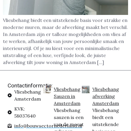
Vliesbehang biedt een uitstekende basis voor strakke en
moderne muren, maar de afwerking maakt het verschil.
In Amsterdam zijn er talloze mogelijkheden om vlies af
te werken, afhankelijk van jouw persoonlijke smaak en
interieurstijl. Of je nu kiest voor een minimalistische
uitstraling of een luxe, verfijnde look, de juiste
afwerking tilt jouw woning in Amsterdam […]
Contactinformatie:
Vliesbehang
Vliesbehang
Vliesbehang
Sauzen in
afwerking
Amsterdam
Amsterdam
Amsterdam
KVK:
Vliesbehang
Vliesbehang
58037640
sauzen is een
biedt een
van de meest
uitstekende
info@bouwsectornederland.nl