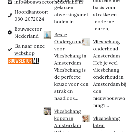
van de meest
uitstekende
info@bouwsectornederland.nl
gekozen
basis voor
Hoofdkantoor:
afwerkingsmet
strakke en
030-2072024
hoden in...
moderne
muren,...
Bouwsector
Beste
Nederland
Ondergrond
Vliesbehang
Ga naar onze
voor
onderhoud
webshop
Vliesbehang in
Amsterdam
Amsterdam
Heb je veel
Vliesbehang is
vliesbehang
de perfecte
onderhoud in
keuze voor een
Amsterdam bij
strak en
een
naadloos...
nieuwbouwwo
ning?...
Vliesbehang
kopen in
Vliesbehang
Amsterdam
laten