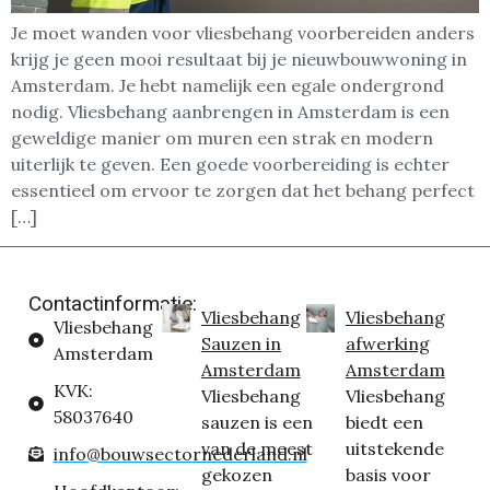
Je moet wanden voor vliesbehang voorbereiden anders
krijg je geen mooi resultaat bij je nieuwbouwwoning in
Amsterdam. Je hebt namelijk een egale ondergrond
nodig. Vliesbehang aanbrengen in Amsterdam is een
geweldige manier om muren een strak en modern
uiterlijk te geven. Een goede voorbereiding is echter
essentieel om ervoor te zorgen dat het behang perfect
[…]
Contactinformatie:
Vliesbehang
Vliesbehang
Vliesbehang
Sauzen in
afwerking
Amsterdam
Amsterdam
Amsterdam
KVK:
Vliesbehang
Vliesbehang
58037640
sauzen is een
biedt een
van de meest
uitstekende
info@bouwsectornederland.nl
gekozen
basis voor