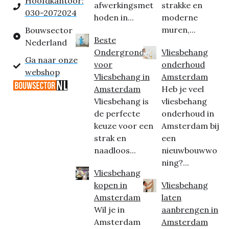
Hoofdkantoor:
afwerkingsmet
strakke en
030-2072024
hoden in...
moderne
muren,...
Bouwsector
Beste
Nederland
Ondergrond
Vliesbehang
Ga naar onze
voor
onderhoud
webshop
Vliesbehang in
Amsterdam
Amsterdam
Heb je veel
Vliesbehang is
vliesbehang
de perfecte
onderhoud in
keuze voor een
Amsterdam bij
strak en
een
naadloos...
nieuwbouwwo
ning?...
Vliesbehang
kopen in
Vliesbehang
Amsterdam
laten
Wil je in
aanbrengen in
Amsterdam
Amsterdam