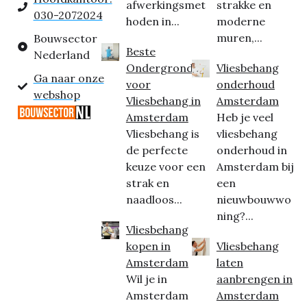
afwerkingsmet
strakke en
030-2072024
hoden in...
moderne
muren,...
Bouwsector
Beste
Nederland
Ondergrond
Vliesbehang
Ga naar onze
voor
onderhoud
webshop
Vliesbehang in
Amsterdam
Amsterdam
Heb je veel
Vliesbehang is
vliesbehang
de perfecte
onderhoud in
keuze voor een
Amsterdam bij
strak en
een
naadloos...
nieuwbouwwo
ning?...
Vliesbehang
kopen in
Vliesbehang
Amsterdam
laten
Wil je in
aanbrengen in
Amsterdam
Amsterdam