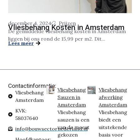
december 4, 2024
Prijzen
Vliesbehang Kosten in Amsterdam
De gemiddelde vliesbehang kosten in Amsterdam
liggen bij ons rond de 15,99 per m2. Dit...
Lees meer
Contactinformatie:
Vliesbehang
Vliesbehang
Vliesbehang
Sauzen in
afwerking
Amsterdam
Amsterdam
Amsterdam
KVK:
Vliesbehang
Vliesbehang
58037640
sauzen is een
biedt een
van de meest
uitstekende
info@bouwsectornederland.nl
gekozen
basis voor
Hoofdkantoor: